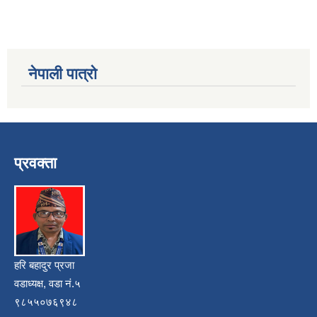
नेपाली पात्रो
प्रवक्ता
हरि बहादुर प्रजा
वडाध्यक्ष, वडा नं.५
९८५५०७६९४८