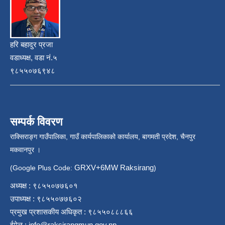
हरि बहादुर प्रजा
वडाध्यक्ष, वडा नं.५
९८५५०७६९४८
सम्पर्क विवरण
राक्सिराङ्ग गाउँपालिका, गाउँ कार्यपालिकाको कार्यालय, बागमती प्रदेश, चैनपुर
मकवानपुर ।
GRXV+6MW Raksirang
(Google Plus Code:
)
अध्यक्ष : ९८५५०७७६०१
उपाध्यक्ष : ९८५५०७७६०२
प्रमुख प्रशासकीय अधिकृत : ९८५५०८८८६६
ईमेल :
info@raksirangmun.gov.np