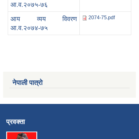
आ.व.२०७५-७६
2074-75.pdf
आय व्यय विवरण
आ.व.२०७४-७५
नेपाली पात्रो
प्रवक्ता