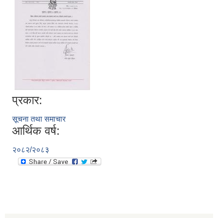
प्रकार:
सूचना तथा समाचार
आर्थिक वर्ष:
२०८२/२०८३
स्व-मुल्याङ्कन(Local Government Institutional Capacity Self-Assessment ))