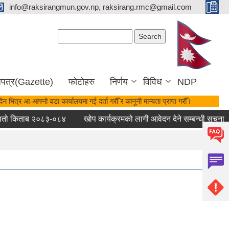
info@raksirangmun.gov.np, raksirang.rmc@gmail.com
Search form
Search
जपत्र(Gazette)
फोटोहरु
निर्णय
विविध
NDP
न भित्र आ-आफ्नो वडा कार्यालयमा गई दर्ता गरौँ र कानूनी मान्यता प्राप्त गरौँ।
ो किताब २०८३-०८४
खोप कार्यक्रमको लागी आवेदन देने सम्बन्धी सुचना ।