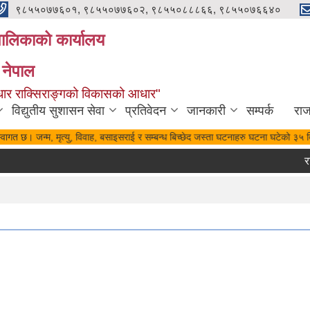
९८५५०७७६०१, ९८५५०७७६०२, ९८५५०८८८६६, ९८५५०७६६४०
यपालिकाको कार्यालय
 नेपाल
पुर्वाधार राक्सिराङ्गको विकासको आधार"
विद्युतीय सुशासन सेवा
प्रतिवेदन
जानकारी
सम्पर्क
रा
स्वागत छ। जन्म, मृत्यु, विवाह, बसाइसराई र सम्बन्ध बिच्छेद जस्ता घटनाहरु घटना घटेको ३५ दि
रात