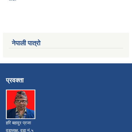
नेपाली पात्रो
प्रवक्ता
हरि बहादुर प्रजा
वडाध्यक्ष, वडा नं.५