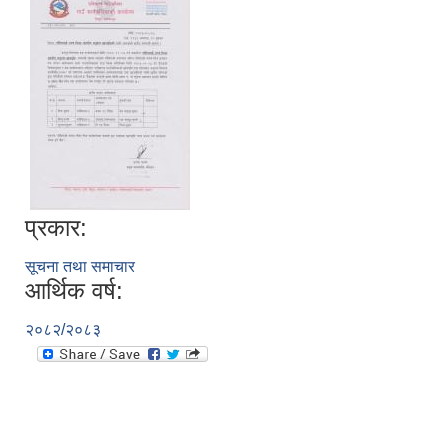
प्रकार:
सूचना तथा समाचार
आर्थिक वर्ष:
२०८२/२०८३
स्व-मुल्याङ्कन(Local Government Institutional Capacity Self-Assessment ))