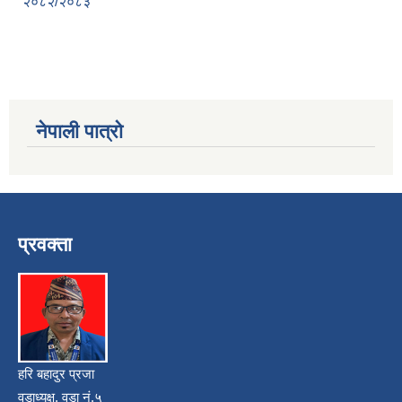
२०८२/२०८३
नेपाली पात्रो
प्रवक्ता
हरि बहादुर प्रजा
वडाध्यक्ष, वडा नं.५