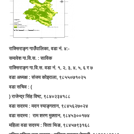
राक्सिराङ्ग गाउँपालिका, वडा नं. ४:-
समावेश गा.वि.स. : साविक
राक्सिराङ्ग गा.वि.स. वडा नं. १, २, ३, ४, ५, ६ र ७
वडा अध्यक्ष : संजय कोइराला, ९८५५०७१०२५
वडा सचिव : (
) राजेन्द्र सिंह विष्ट, ९८४०२३४१८८
वडा सदस्य : मदन स्याङ्गतान, ९८४५६२७०२४
वडा सदस्य : राम शरण मुक्तान, ९८४५३००१७४
महिला वडा सदस्य : सिता थिङ, ९८४५७९३१६८
स्व-मुल्याङ्कन(Local Government Institutional Capacity Self-Assessment ))