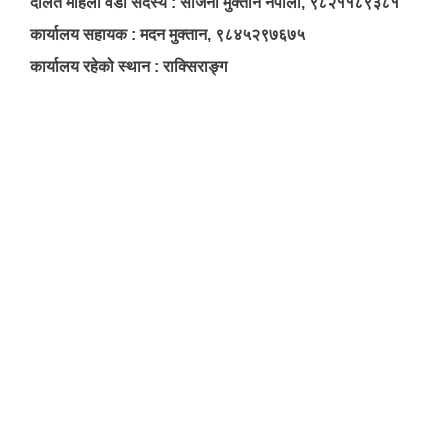
दलित महिला वडा सदस्य : सजिना मुक्तान नेपाली, ९८२११८९३८१
कार्यालय सहायक : मदन मुक्तान, ९८४५२९७६७५
कार्यालय रहेको स्थान : राक्सिराङ्ग