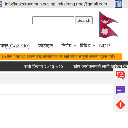
info@raksirangmun.gov.np, raksirang.rmc@gmail.com
Search form
Search
जपत्र(Gazette)
फोटोहरु
निर्णय
विविध
NDP
 दिन भित्र आ-आफ्नो वडा कार्यालयमा गई दर्ता गरौँ र कानूनी मान्यता प्राप्त गरौँ।
रातो किताब २०८३-०८४
खोप कार्यक्रमको लागी आवेदन देने सम