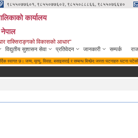
९८५५०७७६०१, ९८५५०७७६०२, ९८५५०८८८६६, ९८५५०७६६४०
यपालिकाको कार्यालय
 नेपाल
पुर्वाधार राक्सिराङ्गको विकासको आधार"
विद्युतीय सुशासन सेवा
प्रतिवेदन
जानकारी
सम्पर्क
रा
िक स्वागत छ। जन्म, मृत्यु, विवाह, बसाइसराई र सम्बन्ध बिच्छेद जस्ता घटनाहरु घटना घटेको ३५