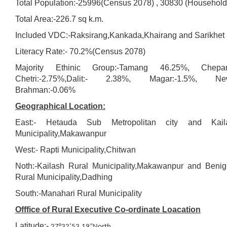
Total Population:-25996(Census 2078) , 30830 (Household
Total Area:-226.7 sq k.m.
Included VDC:-Raksirang,Kankada,Khairang and Sarikhet
Literacy Rate:- 70.2%(Census 2078)
Majority Ethinic Group:-Tamang 46.25%, Chepan
Chetri:-2.75%,Dalit:- 2.38%, Magar:-1.5%, New
Brahman:-0.06%
Geographical Location:
East:- Hetauda Sub Metropolitan city and Kail
Municipality,Makawanpur
West:- Rapti Municipality,Chitwan
Noth:-Kailash Rural Municipality,Makawanpur and Beni
Rural Municipality,Dadhing
South:-Manahari Rural Municipality
Offfice of Rural Executive Co-ordinate Loacation
Latitude:-
27°32’53.19”North