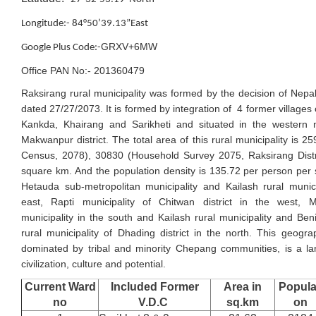
Longitude:- 84°50’39.13”East
GRXV+6MW
Google Plus Code:-
Office PAN No:- 201360479
Raksirang rural municipality was formed by the decision of Nep
dated 27/27/2073. It is formed by integration of 4 former villages
Kankda, Khairang and Sarikheti and situated in the western n
Makwanpur district. The total area of this rural municipality is 2
Census, 2078), 30830 (Household Survey 2075, Raksirang Distri
square km. And the population density is 135.72 per person per 
Hetauda sub-metropolitan municipality and Kailash rural munici
east, Rapti municipality of Chitwan district in the west, M
municipality in the south and Kailash rural municipality and Be
rural municipality of Dhading district in the north. This geogra
dominated by tribal and minority Chepang communities, is a lan
civilization, culture and potential.
Current Ward
Included Former
Area in
Popula
no
V.D.C
sq.km
on