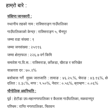
हाम्रो बारे :
संक्षिप्त जानकारी :
स्थानीय तहको नाम : राक्सिराङ्ग गाउँपालिका
गाउँपालिकाको केन्द्र : राक्सिराङ्ग ५, चैनपुर
जम्मा वडा संख्या : ९
जम्मा जनसंख्या : २५९९६
जम्मा क्षेत्रफल : २२६.७ वर्ग किमि
समावेश गा.वि.स. : राक्सिराङ, काँकडा, खैराङ र सरिखेत
साक्षरता दर : ७०.२%
बसोबास गर्ने मुख्य जातजाति : तामाङ : ४६.२५.%, चेपाङ : ४३.९६%, क्षे
दलित : २.३८%, मगर : १.५०%, नेवार : ०.५६%, ब्राम्हण : ०.०६%
भौगोलिक अवस्थिति :
पूर्व : हेटौडा उप-महानगरपालिका र कैलाश गाउँपालिका, मकवानपुर
पश्चिम : राप्ति नगरपालिका, चितवन
स्व-मुल्याङ्कन(Local Government Institutional Capacity Self-Assessment ))