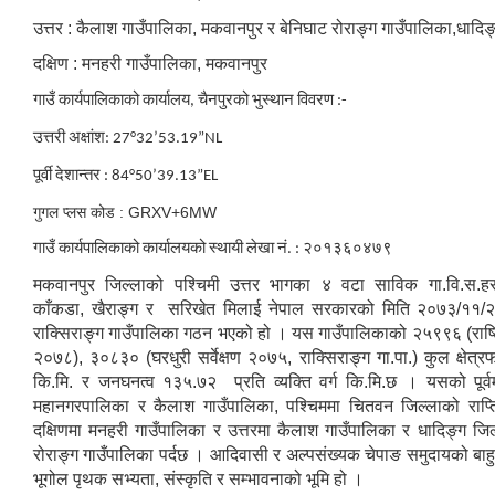
उत्तर : कैलाश गाउँपालिका, मकवानपुर र बेनिघाट रोराङ्ग गाउँपालिका,धादिङ
दक्षिण : मनहरी गाउँपालिका, मकवानपुर
गाउँ कार्यपालिकाको कार्यालय, चैनपुरको
भुस्थान विवरण :-
उत्तरी अक्षांश: 27°32’53.19”NL
पूर्वी देशान्तर : 84°50’39.13”EL
गुगल प्लस कोड : GRXV+6MW
गाउँ कार्यपालिकाको कार्यालयको स्थायी लेखा नं. : २०१३६०४७९
मकवानपुर जिल्लाको पश्चिमी उत्तर भागका ४ वटा साविक गा.वि.स.हरु
काँकडा, खैराङ्ग र सरिखेत मिलाई नेपाल सरकारको मिति २०७३/११/२७
राक्सिराङ्ग गाउँपालिका गठन भएको हो । यस गाउँपालिकाको २५९९६ (राष्
२०७८), ३०८३० (घरधुरी सर्वेक्षण २०७५, राक्सिराङ्ग गा.पा.) कुल क्षेत्
कि.मि. र जनघनत्व १३५.७२ प्रति व्यक्ति वर्ग कि.मि.छ । यसको पूर्व
महानगरपालिका र कैलाश गाउँपालिका, पश्चिममा चितवन जिल्लाको राप्
दक्षिणमा मनहरी गाउँपालिका र उत्तरमा कैलाश गाउँपालिका र धादिङ्ग जिल
रोराङ्ग गाउँपालिका पर्दछ । आदिवासी र अल्पसंख्यक चेपाङ समुदायको बाहु
भूगोल पृथक सभ्यता, संस्कृति र सम्भावनाको भूमि हो ।