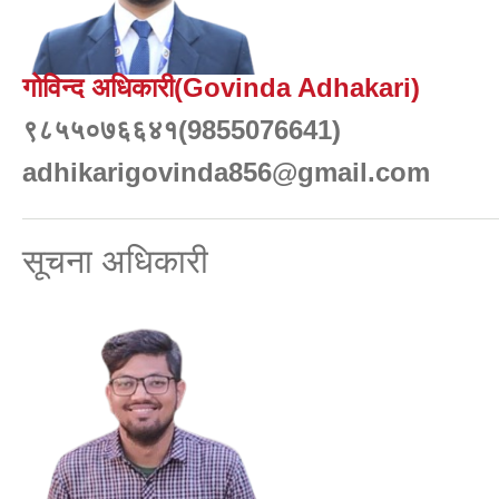
गोविन्द अधिकारी(Govinda Adhakari)
९८५५०७६६४१(9855076641)
adhikarigovinda856@gmail.com
सूचना अधिकारी