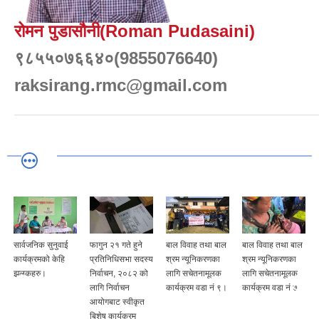
रोमन पुडासौनी(Roman Pudasaini)
९८५५०७६६४०(9855076640)
raksirang.rmc@gmail.com
सार्वजनिक सुनुवाई
फागुन २१ गते हुने
बाल विवाह तथा बाल
बाल विवाह तथा बाल
कार्यक्रमको केहि
प्रतिनिधिसभा सदस्य
श्रम न्यूनिकरणका
श्रम न्यूनिकरणका
झलकहरु।
निर्वाचन, २०८२ को
लागि सचेतनामूलक
लागि सचेतनामूलक
लागि निर्वाचन
कार्यक्रम वडा नं ९।
कार्यक्रम वडा नं ७
आयोगबाट स्वीकृत
बिशेष कार्यक्रम