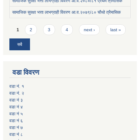
सामाजिक सुरक्षा भत्ता लाभग्राही विवरण आ.व.२०८०/८१ प्रथम त्रैमासिक
सामाजिक सुरक्षा भत्ता लाभग्राही विवरण आ.व.२०७९/८० चौथो त्रैमासिक
Pages
1
2
3
4
next ›
last »
सबै
वडा विवरण
वडा नं. १
वडा नं. २
वडा नं ३
वडा नं ४
वडा नं ५
वडा नं ६
वडा नं ७
वडा नं ८