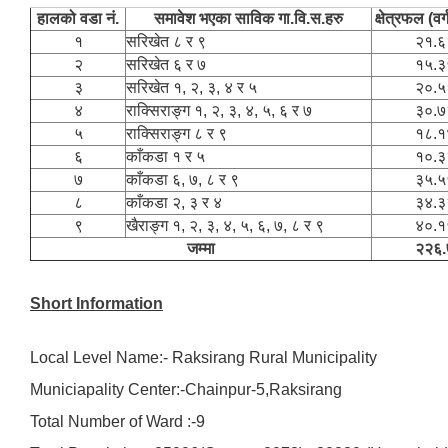
हालको वडा नं.
समावेश भएका साविक गा.वि.स.हरु
क्षेत्रफल (वर्
१
सरिखेत ८ र ९
२१.६
२
सरिखेत ६ र ७
१५.३
३
सरिखेत १, २, ३, ४ र ५
२०.५
४
राक्सिराङ्ग १, २, ३, ४, ५, ६ र ७
३०.७
५
राक्सिराङ्ग ८ र ९
१८.१
६
काँकडा १ र ५
१०.३
७
काँकडा ६, ७, ८ र ९
३५.५
८
काँकडा २, ३ र ४
३४.३
९
खैराङ्ग १, २, ३, ४, ५, ६, ७, ८ र ९
४०.१
जम्मा
२२६.
Short Information
Local Level Name:- Raksirang Rural Municipality
Municiapality Center:-Chainpur-5,Raksirang
Total Number of Ward :-9