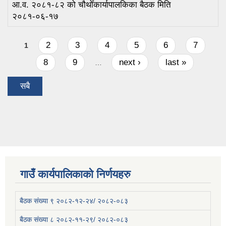
आ.व. २०८१-८२ को चौथोँकार्यापालकिका बैठक मिति
२०८१-०६-१७
Pages
2
3
4
5
6
7
1
8
9
next ›
last »
…
सबै
गाउँ कार्यपालिकाको निर्णयहरु
बैठक संख्या ९ २०८२-१२-२४/ २०८२-०८३
बैठक संख्या ८ २०८२-११-२९/ २०८२-०८३