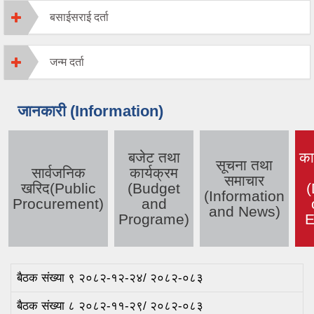
बसाईसराई दर्ता
जन्म दर्ता
जानकारी (Information)
बजेट तथा
का
सूचना तथा
सार्वजनिक
कार्यक्रम
समाचार
खरिद(Public
(Budget
(
(a
(Information
Procurement)
and
and News)
Programe)
E
बैठक संख्या ९ २०८२-१२-२४/ २०८२-०८३
बैठक संख्या ८ २०८२-११-२९/ २०८२-०८३